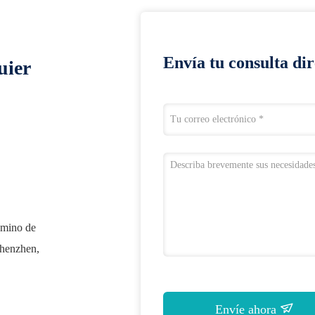
Envía tu consulta di
uier
camino de
Shenzhen,
Envíe ahora