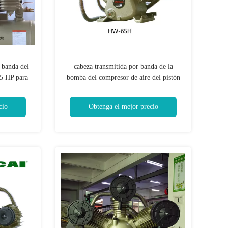
 banda del
cabeza transmitida por banda de la
.5 HP para
bomba del compresor de aire del pistón
del cilindro 3kw/4hp
cio
Obtenga el mejor precio