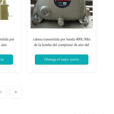
mitida por
cabeza transmitida por banda 400L/Min
 aire
de la bomba del compresor de aire del
trial
pistón de 4kw 5.5hp
cio
Obtenga el mejor precio