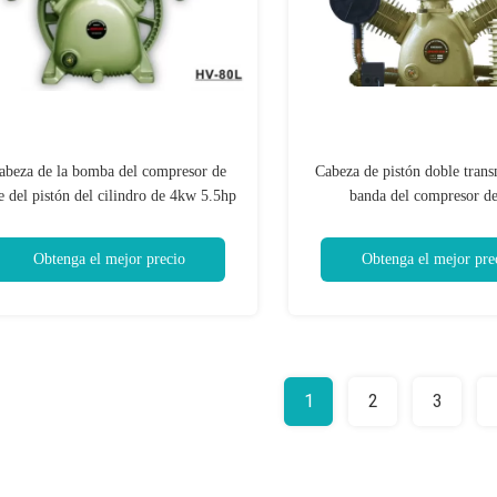
abeza de la bomba del compresor de
Cabeza de pistón doble trans
e del pistón del cilindro de 4kw 5.5hp
banda del compresor de
transmitida por banda
5.5kw/7.5hp para indus
Obtenga el mejor precio
Obtenga el mejor pre
1
2
3