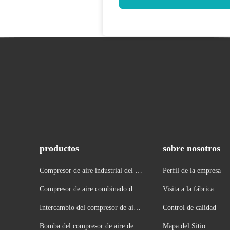
productos
sobre nosotros
Compresor de aire industrial del to
Perfil de la empresa
rnillo
Compresor de aire combinado del t
Visita a la fábrica
ornillo
Intercambio del compresor de aire
Control de calidad
del pistón
Bomba del compresor de aire del p
Mapa del Sitio