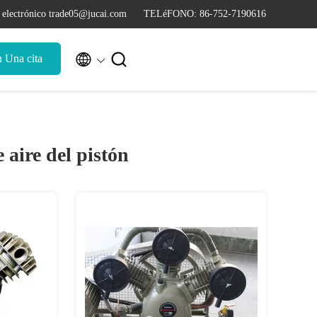
 electrónico trade05@jucai.com
TELéFONO: 86-752-7190616


n Una cita
aire del pistón