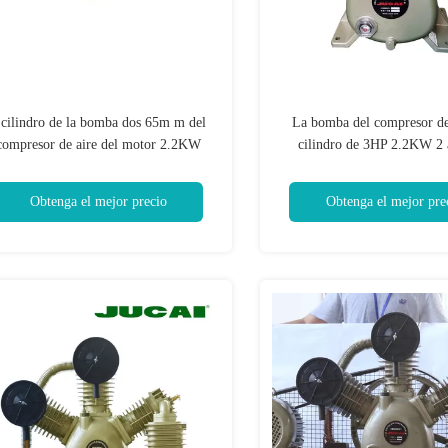
 cilindro de la bomba dos 65m m del
La bomba del compresor de 
compresor de aire del motor 2.2KW
cilindro de 3HP 2.2KW 2 
3HP del pistón de la barra
volumen 250 l/min
Obtenga el mejor precio
Obtenga el mejor pre