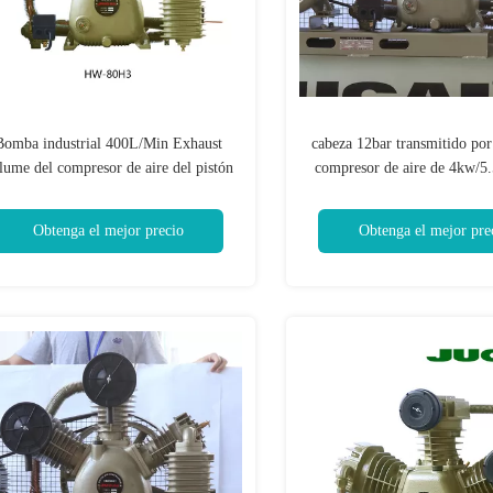
Bomba industrial 400L/Min Exhaust
cabeza 12bar transmitido por
lume del compresor de aire del pistón
compresor de aire de 4kw/5
4kw/5.5hp 2
industrial
Obtenga el mejor precio
Obtenga el mejor pre