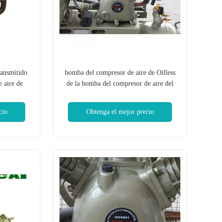
ansmitido
bomba del compresor de aire de Oilless
 aire de
de la bomba del compresor de aire del
pistón de 5.5kw 7.5hp 3
cio
Obtenga el mejor precio