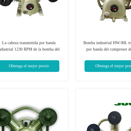
La cabeza transmitida por banda
Bomba industrial HW-90L tr
ndustrial 1230 RPM de la bomba del
por banda del compresor de
ompresor de aire de 3KW 4 HP gira
7.5kw 10 HP
velocidad
Obtenga el mejor precio
Obtenga el mejor pre