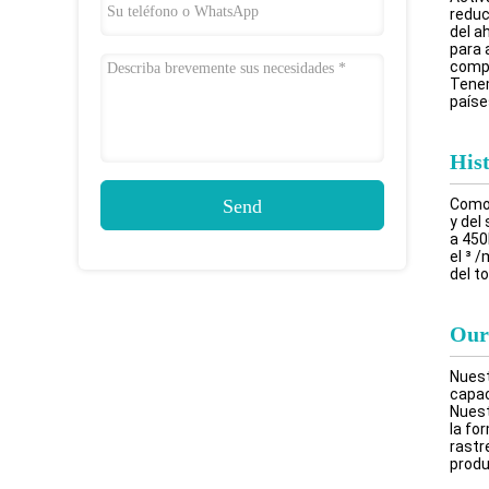
reduc
del a
para 
compe
Tenem
paíse
His
Send
Como 
y del
a 450
el ³ 
del to
Our
Nuest
capac
Nuest
la fo
rastr
produ