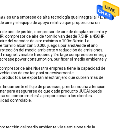
es una empresa de alta tecnología que integra la I+D, la
ista.
e aire y el equipo de apoyo relativo que proporciona un
r de aire de pistón, compresor de aire de desplazamiento y
P; compresor de aire de tornillo van desde 7.5HP a 450HP;
 aire del secador de aire máximo a 100m3/min. La
 tornillo alcanzan 50,000 juegos por añoDesde el año
protección del medio ambiente y reducción de emisiones,
nt magnet variable frequency 2-stage compression energy
 decrease power consumption, purificar el medio ambiente y
 compresor de aire;Nuestra empresa tiene la capacidad de
e vehículos de motor y así sucesivamente.
s productos se exportan al extranjero que cubren más de
ntinuamente el flujo de procesos, presta mucha atención
ionar para asegurarse de que cada producto JUCAI puede
losa se comprometerá a proporcionar a los clientes
lidad controlable.
 protección del medio ambiente y las emisiones de la