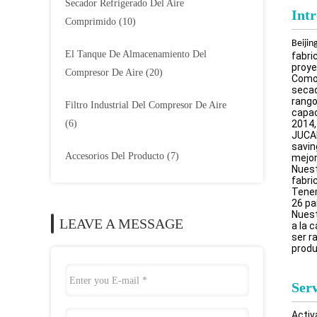
Secador Refrigerado Del Aire
Int
Comprimido
(10)
Beijin
El Tanque De Almacenamiento Del
fabri
proye
Compresor De Aire
(20)
Como 
secad
rango
Filtro Industrial Del Compresor De Aire
capac
(6)
2014,
JUCAI
savin
Accesorios Del Producto
(7)
mejor
Nuest
fabri
Tenem
26 pa
Nuest
LEAVE A MESSAGE
a la 
ser r
produ
Serv
Activ