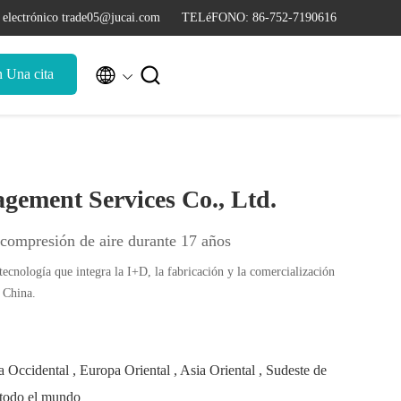
 electrónico trade05@jucai.com
TELéFONO: 86-752-7190616


n Una cita
gement Services Co., Ltd.
compresión de aire durante 17 años
ecnología que integra la I+D, la fabricación y la comercialización
 China.
 Occidental , Europa Oriental , Asia Oriental , Sudeste de
 todo el mundo