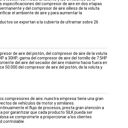
 especificaciones del compresor de aire en dos etapas
 permanente y del compresor de aire oilless de la voluta
ificar el ambiente de aire y para aumentar la
uctos se exportan a la cubierta de ultramar sobre 26
esor de aire del pistón, del compresor de aire de la voluta
HP a 30HP; gama del compresor de aire del tornillo de 7.5HP
orriente del aire del secador del aire máximo hacia fuera en
e 50.000 del compresor de aire del pistón, de la voluta y
los compresores de aire; nuestra empresa tiene una gran
ectos de vehículos de motor y similares.
tinuamente el flujo de procesos, presta gran atención a
za por garantizar que cada producto SILK pueda ser
culosa se compromete a proporcionar a los clientes
d controlable.