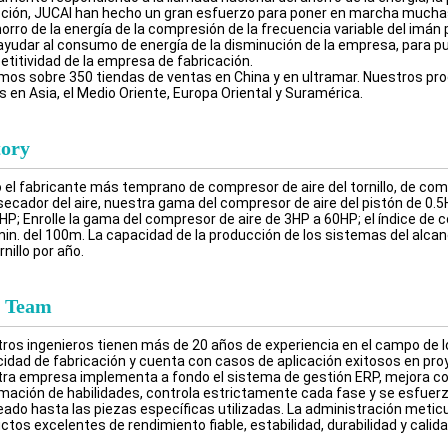
ción, JUCAI han hecho un gran esfuerzo para poner en marcha muchas
horro de la energía de la compresión de la frecuencia variable del imán
ayudar al consumo de energía de la disminución de la empresa, para pur
titividad de la empresa de fabricación.
os sobre 350 tiendas de ventas en China y en ultramar. Nuestros prod
s en Asia, el Medio Oriente, Europa Oriental y Suramérica.
tory
el fabricante más temprano de compresor de aire del tornillo, de compr
 secador del aire, nuestra gama del compresor de aire del pistón de 0.5
HP; Enrolle la gama del compresor de aire de 3HP a 60HP; el índice de c
/min. del 100m. La capacidad de la producción de los sistemas del alcanc
rnillo por año.
 Team
ros ingenieros tienen más de 20 años de experiencia en el campo de 
idad de fabricación y cuenta con casos de aplicación exitosos en proy
ra empresa implementa a fondo el sistema de gestión ERP, mejora con
rmación de habilidades, controla estrictamente cada fase y se esfuer
eado hasta las piezas específicas utilizadas. La administración meti
ctos excelentes de rendimiento fiable, estabilidad, durabilidad y calida